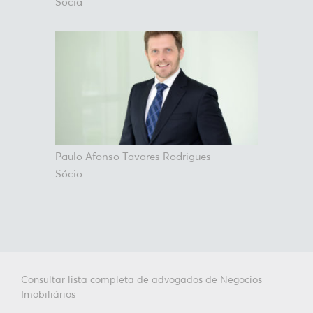
Sócia
Paulo Afonso Tavares Rodrigues
Sócio
Consultar lista completa de advogados de Negócios
Imobiliários