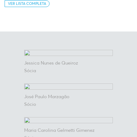
VER LISTA COMPLETA
Jessica Nunes de Queiroz
Sócia
José Paulo Marzagão
Sócio
Maria Carolina Gelmetti Gimenez