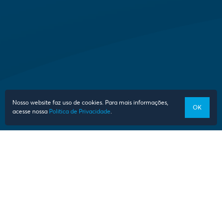
Nosso website faz uso de cookies. Para mais informações,
OK
acesse nossa
Política de Privacidade
.
1
2
NOTÍCIAS
Ver todas notícias