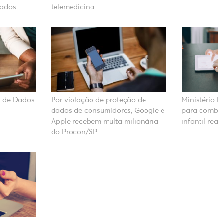
Dados
telemedicina
o de Dados
Por violação de proteção de
Ministério
dados de consumidores, Google e
para comba
Apple recebem multa milionária
infantil re
do Procon/SP