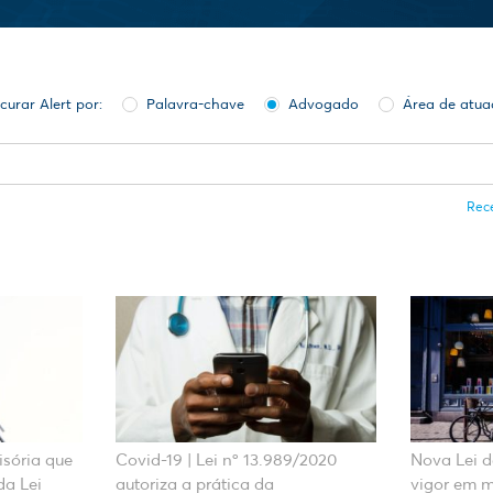
curar Alert por:
Palavra-chave
Advogado
Área de atu
Rece
isória que
Covid-19 | Lei nº 13.989/2020
Nova Lei d
da Lei
autoriza a prática da
vigor em 