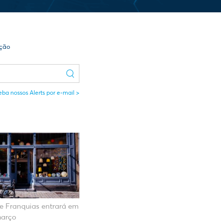
ação
ba nossos Alerts por e-mail
e Franquias entrará em
março