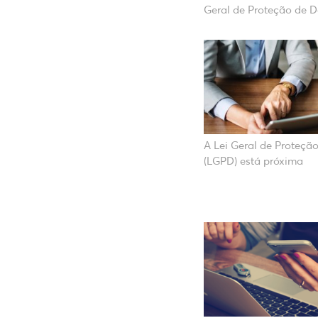
Geral de Proteção de 
A Lei Geral de Proteçã
(LGPD) está próxima