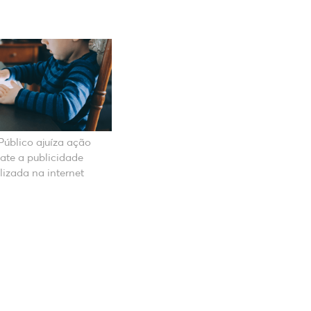
 Público ajuíza ação
te a publicidade
alizada na internet