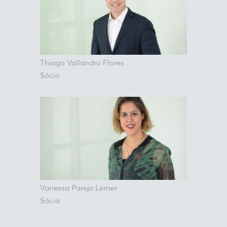
Thiago Vallandro Flores
Sócio
Vanessa Pareja Lerner
Sócia