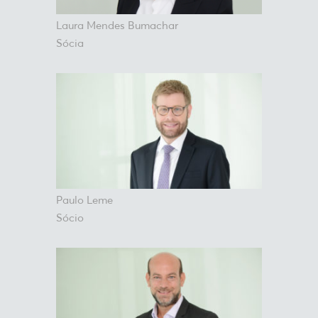
Laura Mendes Bumachar
Sócia
Paulo Leme
Sócio