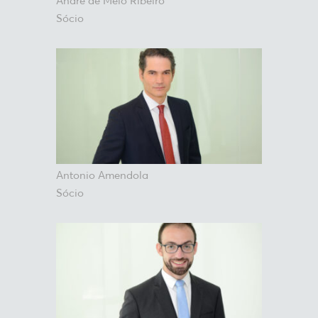
André de Melo Ribeiro
Sócio
Antonio Amendola
Sócio