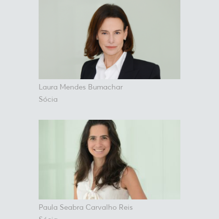
Laura Mendes Bumachar
Sócia
Paula Seabra Carvalho Reis