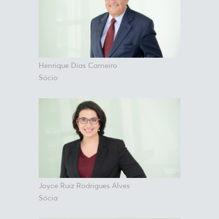
Henrique Dias Carneiro
Sócio
Joyce Ruiz Rodrigues Alves
Sócia