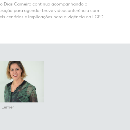
 do Dias Carneiro continua acompanhando o
posição para agendar breve videoconferência com
eis cenários e implicações para a vigência da LGPD.
 Lerner