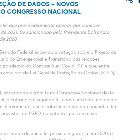
TEÇÃO DE DADOS – NOVOS
 NO CONGRESSO NACIONAL
e lei que prevê adiamento apenas das sanções
 de 2021. Se sancionado pelo Presidente Bolsonaro,
de 2020.
 Senado Federal encerrou a votação sobre o Projeto de
Jurídico Emergencial e Transitório das relações
da pandemia do Coronavírus (Covid-19)” e que, entre
da em vigor da Lei Geral de Proteção de Dados (LGPD),
, encerrando o trâmite no Congresso Nacional deste
l, a entrada em vigor da lei como um todo fica regida
neste momento, que estabelece como data inicial o dia
 previstas na LGPD, no entanto, passam a ser
essidade de que a lei passe a vigorar já em 2020, o