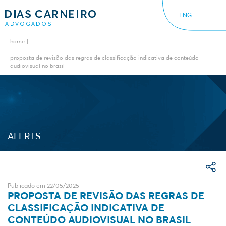
ENG
home
O escritório
Notícias
proposta de revisão das regras de classificação indicativa de conteúdo
audiovisual no brasil
Internacional
Alerts
Diversidade e inclusão
ALERTS
Publicado em 22/05/2025
PROPOSTA DE REVISÃO DAS REGRAS DE
CLASSIFICAÇÃO INDICATIVA DE
CONTEÚDO AUDIOVISUAL NO BRASIL