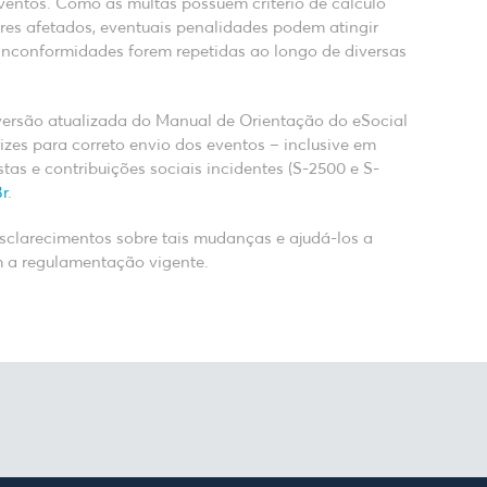
eventos. Como as multas possuem critério de cálculo
res afetados, eventuais penalidades podem atingir
 inconformidades forem repetidas ao longo de diversas
versão atualizada do Manual de Orientação do eSocial
izes para correto envio dos eventos – inclusive em
stas e contribuições sociais incidentes (S-2500 e S-
r
.
esclarecimentos sobre tais mudanças e ajudá-los a
m a regulamentação vigente.