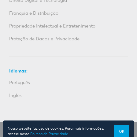
Direito Digital e Tecnologia
Franquia e Distribuição
Propriedade Intelectual e Entretenimento
Proteção de Dados e Privacidade
Idiomas:
Português
Inglês
Nosso website faz uso de cookies. Para mais informações,
© Copyright 2026. Dias Carneiro Advogados. All rights reserved.
OK
acesse nossa
Política de Privacidade
.
Política de Privacidade
Termos de uso
Trabalhe Conosco
Contato